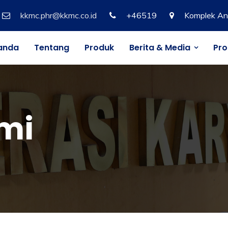
kkmc.phr@kkmc.co.id
+46519
Komplek An
anda
Tentang
Produk
Berita & Media
Pr
mi