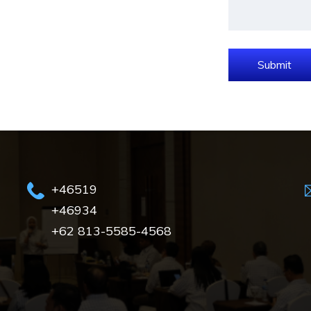
Submit
+46519
+46934
+62 813-5585-4568