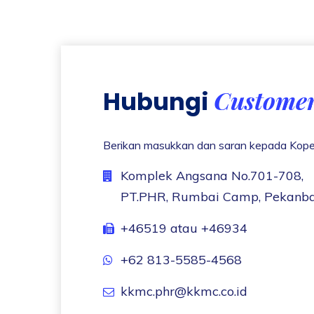
Customer
Hubungi
Berikan masukkan dan saran kepada Kop
Komplek Angsana No.701-708,
PT.PHR, Rumbai Camp, Pekanb
+46519 atau +46934
+62 813-5585-4568
kkmc.phr@kkmc.co.id