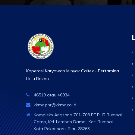
Koperasi Karyawan Minyak Caltex - Pertamina
Hulu Rokan.
46519 atau 46934
kkmc.phr@kkmc.co.id
Kompleks Angsana 701-708 PT.PHR Rumbai
Camp, Kel. Lembah Damai, Kec. Rumbai,
Kota Pekanbaru, Riau 28263